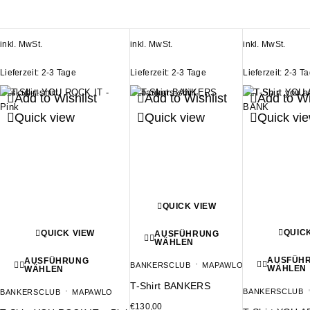
inkl. MwSt.
inkl. MwSt.
inkl. MwSt.
Lieferzeit:
2-3 Tage
Lieferzeit:
2-3 Tage
Lieferzeit:
2-3 T
Add to Wishlist
Add to Wishlist
Add to Wi
Quick view
Quick view
Quick vi
QUICK VIEW
QUIC
QUICK VIEW
AUSFÜHRUNG
WÄHLEN
AUSFÜH
AUSFÜHRUNG
BANKERSCLUB
MAPAWLO
WÄHLEN
WÄHLEN
T-Shirt BANKERS
BANKERSCLUB
BANKERSCLUB
MAPAWLO
€
130,00