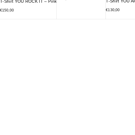
T-Shirt YOU 
T-Shirt YOU ROCK IT – Pink
€
130,00
€
150,00