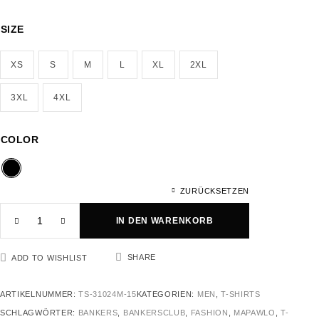
SIZE
XS
S
M
L
XL
2XL
3XL
4XL
COLOR
ZURÜCKSETZEN
IN DEN WARENKORB
SHARE
ADD TO WISHLIST
ARTIKELNUMMER:
TS-31024M-15
KATEGORIEN:
MEN
,
T-SHIRTS
SCHLAGWÖRTER:
BANKERS
,
BANKERSCLUB
,
FASHION
,
MAPAWLO
,
T-