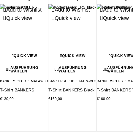
Add to Wishlist
Add to Wishlist
Add to Wishl
Quick view
Quick view
Quick view
QUICK VIEW
QUICK VIEW
QUICK VIE
AUSFÜHRUNG
AUSFÜHRUNG
AUSFÜHRUN
WÄHLEN
WÄHLEN
WÄHLEN
BANKERSCLUB
MAPAWLO
BANKERSCLUB
MAPAWLO
BANKERSCLUB
MA
T-Shirt BANKERS
T-Shirt BANKERS Black
T-Shirt BANKERS 
€
130,00
€
160,00
€
160,00