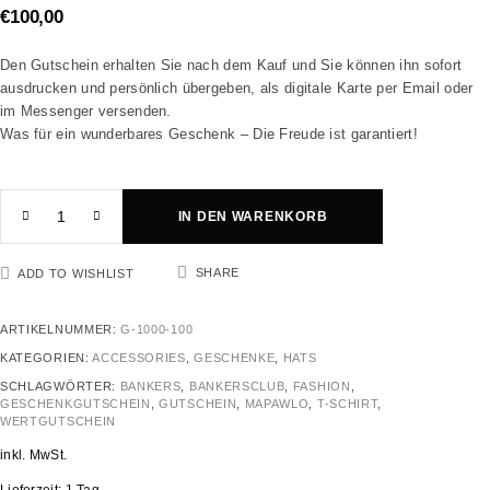
€
100,00
Den Gutschein erhalten Sie nach dem Kauf und Sie können ihn sofort
ausdrucken und persönlich übergeben, als digitale Karte per Email oder
im Messenger versenden.
Was für ein wunderbares Geschenk – Die Freude ist garantiert!
IN DEN WARENKORB
SHARE
ADD TO WISHLIST
ARTIKELNUMMER:
G-1000-100
KATEGORIEN:
ACCESSORIES
,
GESCHENKE
,
HATS
SCHLAGWÖRTER:
BANKERS
,
BANKERSCLUB
,
FASHION
,
GESCHENKGUTSCHEIN
,
GUTSCHEIN
,
MAPAWLO
,
T-SCHIRT
,
WERTGUTSCHEIN
inkl. MwSt.
Lieferzeit:
1 Tag